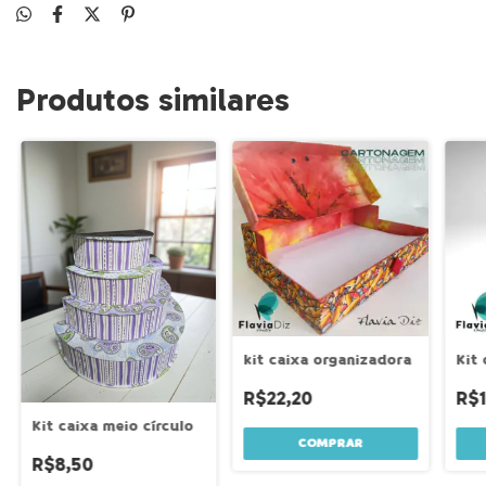
Produtos similares
kit caixa organizadora
Kit
R$22,20
R$1
Kit caixa meio círculo
R$8,50