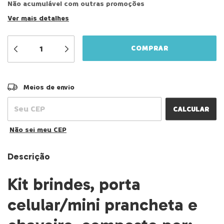
Não acumulável com outras promoções
Ver mais detalhes
ALTERAR CEP
Entregas para o CEP:
Meios de envio
CALCULAR
Não sei meu CEP
Descrição
Kit brindes, porta
celular/mini prancheta e