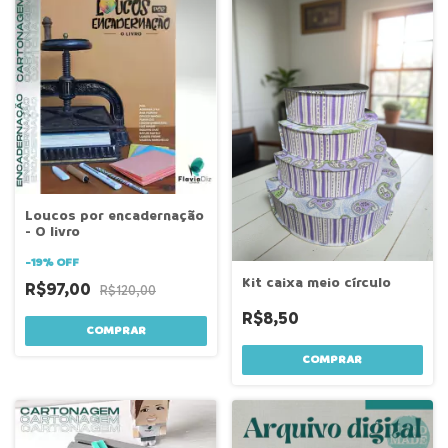
Loucos por encadernação
- O livro
-
19
%
OFF
Kit caixa meio círculo
R$97,00
R$120,00
R$8,50
COMPRAR