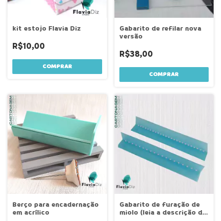
kit estojo Flavia Diz
Gabarito de refilar nova
versão
R$10,00
R$38,00
COMPRAR
COMPRAR
Berço para encadernação
Gabarito de furação de
em acrílico
miolo (leia a descrição do
produto)